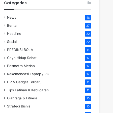
Categories
News
48
Berita
27
Headline
22
Sosial
22
PREDIKSI BOLA
15
Gaya Hidup Sehat
12
Posmetro Medan
12
Rekomendasi Laptop / PC
12
HP & Gadget Terbaru
11
Tips Latihan & Kebugaran
11
Olahraga & Fitness
10
Strategi Bisnis
10