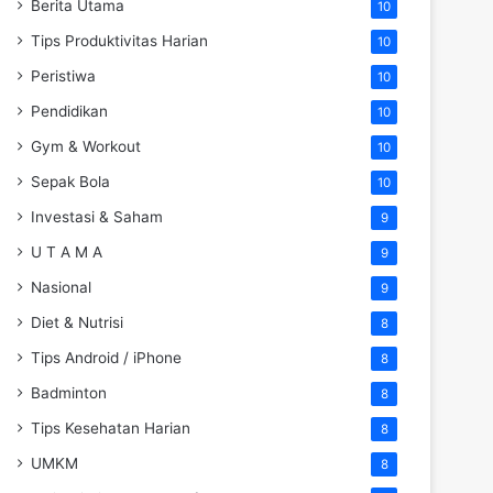
Berita Utama
10
Tips Produktivitas Harian
10
Peristiwa
10
Pendidikan
10
Gym & Workout
10
Sepak Bola
10
Investasi & Saham
9
U T A M A
9
Nasional
9
Diet & Nutrisi
8
Tips Android / iPhone
8
Badminton
8
Tips Kesehatan Harian
8
UMKM
8