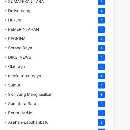
SUMATERA UTARA
5
Deliserdang
4
Hukum
4
PEMERINTAHAN
4
REGIONAL
4
Serang Raya
4
DIKSI NEWS
4
Olahraga
4
media terpercaya
4
Sumut
4
Skill yang Menghasilkan
3
Sumatera Barat
3
Berita Hari Ini
3
Asahan-Labuhanbatu
3