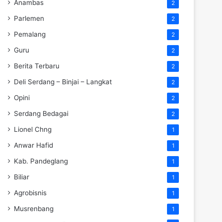
Anambas
2
Parlemen
2
Pemalang
2
Guru
2
Berita Terbaru
2
Deli Serdang – Binjai – Langkat
2
Opini
2
Serdang Bedagai
2
Lionel Chng
1
Anwar Hafid
1
Kab. Pandeglang
1
Biliar
1
Agrobisnis
1
Musrenbang
1