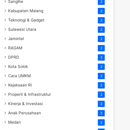
Sangihe
2
Kabupaten Malang
2
Teknologi & Gadget
2
Sulawesi Utara
2
Jamintel
2
RAGAM
2
DPRD
2
Kota Solok
2
Cara UMKM
2
Kejaksaan RI
2
Properti & Infrastruktur
2
Kinerja & Investasi
2
Anak Perusahaan
2
Medan
2