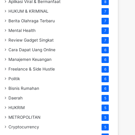
Aplikasi Viral & Bermanfaat
8
HUKUM & KRIMINAL
7
Berita Olahraga Terbaru
7
Mental Health
7
Review Gadget Singkat
7
Cara Dapat Uang Online
6
Manajemen Keuangan
6
Freelance & Side Hustle
6
Politik
6
Bisnis Rumahan
6
Daerah
5
HUKRIM
5
METROPOLITAN
5
Cryptocurrency
5