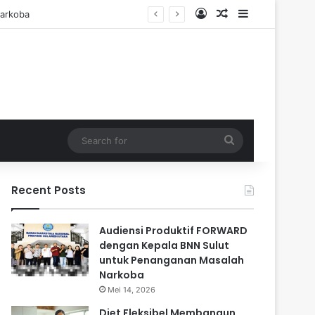
Log In
Random Article
Sidebar
Search
for
Recent Posts
Audiensi Produktif FORWARD
dengan Kepala BNN Sulut
untuk Penanganan Masalah
Narkoba
Mei 14, 2026
Diet Fleksibel Membangun