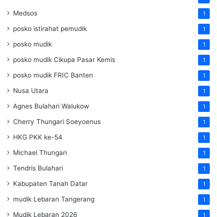
Medsos
1
posko istirahat pemudik
1
posko mudik
1
posko mudik Cikupa Pasar Kemis
1
posko mudik FRIC Banten
1
Nusa Utara
1
Agnes Bulahari Walukow
1
Cherry Thungari Soeyoenus
1
HKG PKK ke-54
1
Michael Thungari
1
Tendris Bulahari
1
Kabupaten Tanah Datar
1
mudik Lebaran Tangerang
1
Mudik Lebaran 2026
1