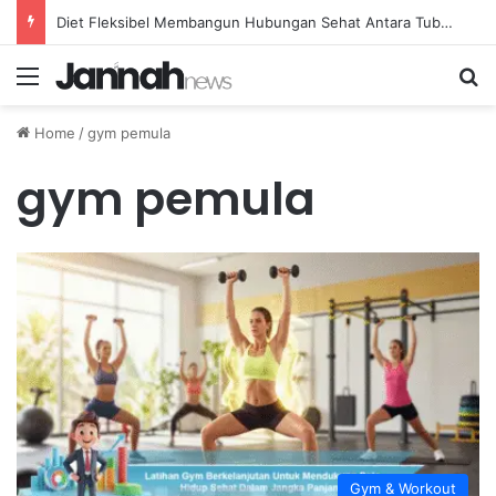
Diet Fleksibel Membangun Hubungan Sehat Antara Tubuh dan Makanan Sehari-hari
Menu
Se
Home
/
gym pemula
gym pemula
Gym & Workout