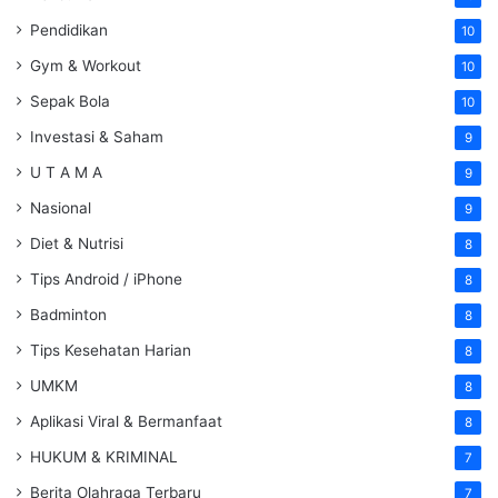
Pendidikan
10
Gym & Workout
10
Sepak Bola
10
Investasi & Saham
9
U T A M A
9
Nasional
9
Diet & Nutrisi
8
Tips Android / iPhone
8
Badminton
8
Tips Kesehatan Harian
8
UMKM
8
Aplikasi Viral & Bermanfaat
8
HUKUM & KRIMINAL
7
Berita Olahraga Terbaru
7