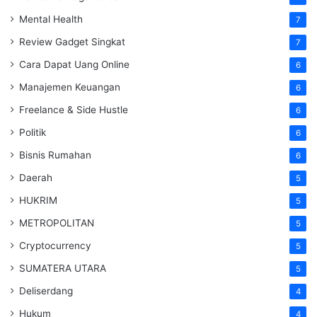
Mental Health
7
Review Gadget Singkat
7
Cara Dapat Uang Online
6
Manajemen Keuangan
6
Freelance & Side Hustle
6
Politik
6
Bisnis Rumahan
6
Daerah
5
HUKRIM
5
METROPOLITAN
5
Cryptocurrency
5
SUMATERA UTARA
5
Deliserdang
4
Hukum
4