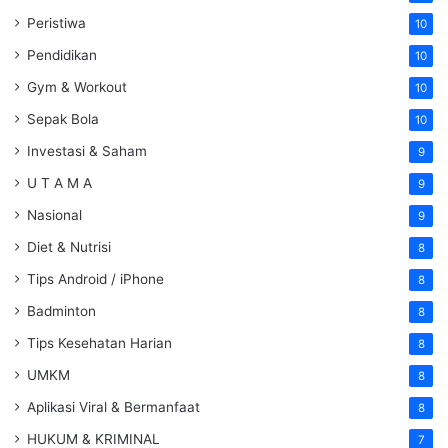
Peristiwa
10
Pendidikan
10
Gym & Workout
10
Sepak Bola
10
Investasi & Saham
9
U T A M A
9
Nasional
9
Diet & Nutrisi
8
Tips Android / iPhone
8
Badminton
8
Tips Kesehatan Harian
8
UMKM
8
Aplikasi Viral & Bermanfaat
8
HUKUM & KRIMINAL
7