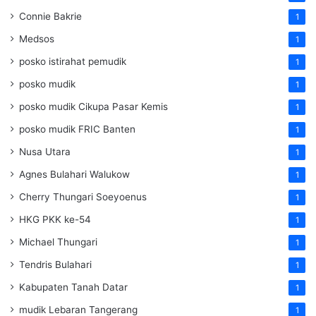
Connie Bakrie
1
Medsos
1
posko istirahat pemudik
1
posko mudik
1
posko mudik Cikupa Pasar Kemis
1
posko mudik FRIC Banten
1
Nusa Utara
1
Agnes Bulahari Walukow
1
Cherry Thungari Soeyoenus
1
HKG PKK ke-54
1
Michael Thungari
1
Tendris Bulahari
1
Kabupaten Tanah Datar
1
mudik Lebaran Tangerang
1