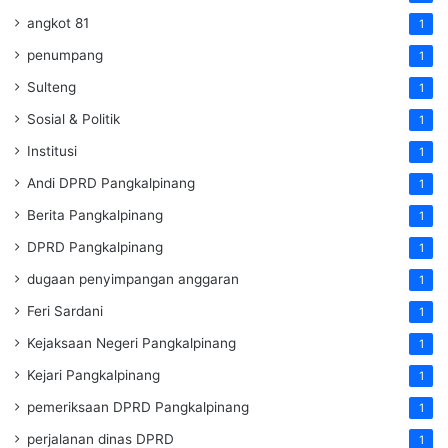
angkot 81
1
penumpang
1
Sulteng
1
Sosial & Politik
1
Institusi
1
Andi DPRD Pangkalpinang
1
Berita Pangkalpinang
1
DPRD Pangkalpinang
1
dugaan penyimpangan anggaran
1
Feri Sardani
1
Kejaksaan Negeri Pangkalpinang
1
Kejari Pangkalpinang
1
pemeriksaan DPRD Pangkalpinang
1
perjalanan dinas DPRD
1