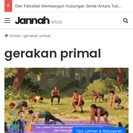
Diet Fleksibel Membangun Hubungan Sehat Antara Tubuh dan Makanan Sehari-hari
Menu
Se
Home
/
gerakan primal
gerakan primal
Tips Latihan & Kebugaran