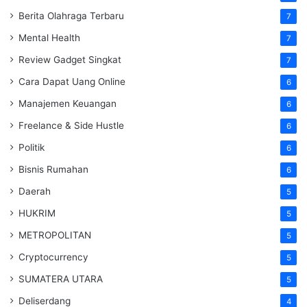
Berita Olahraga Terbaru
7
Mental Health
7
Review Gadget Singkat
7
Cara Dapat Uang Online
6
Manajemen Keuangan
6
Freelance & Side Hustle
6
Politik
6
Bisnis Rumahan
6
Daerah
5
HUKRIM
5
METROPOLITAN
5
Cryptocurrency
5
SUMATERA UTARA
5
Deliserdang
4