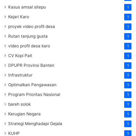
Kasus amsal sitepu
1
Kejari Karo
1
proyek video profil desa
1
Rutan tanjung gusta
1
video profil desa karo
1
CV Kopi Pait
1
DPUPR Provinsi Banten
1
Infrastruktur
1
Optimalkan Pengawasan
1
Program Prioritas Nasional
1
bareh solok
1
Kerugian Negara
1
Strategi Menghadapi Gejala
1
KUHP
1