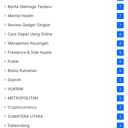
Berita Olahraga Terbaru
7
Mental Health
7
Review Gadget Singkat
7
Cara Dapat Uang Online
6
Manajemen Keuangan
6
Freelance & Side Hustle
6
Politik
6
Bisnis Rumahan
6
Daerah
5
HUKRIM
5
METROPOLITAN
5
Cryptocurrency
5
SUMATERA UTARA
5
Deliserdang
4