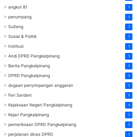
angkot 81
1
penumpang
1
Sulteng
1
Sosial & Politik
1
Institusi
1
Andi DPRD Pangkalpinang
1
Berita Pangkalpinang
1
DPRD Pangkalpinang
1
dugaan penyimpangan anggaran
1
Feri Sardani
1
Kejaksaan Negeri Pangkalpinang
1
Kejari Pangkalpinang
1
pemeriksaan DPRD Pangkalpinang
1
perjalanan dinas DPRD
1