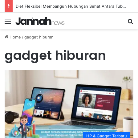
Diet Fleksibel Membangun Hubungan Sehat Antara Tubuh dan Makanan Sehari-hari
Menu
Se
Home
/
gadget hiburan
gadget hiburan
HP & Gadget Terbaru