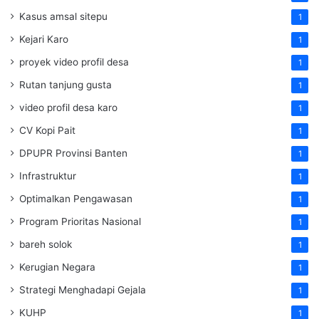
Kasus amsal sitepu
1
Kejari Karo
1
proyek video profil desa
1
Rutan tanjung gusta
1
video profil desa karo
1
CV Kopi Pait
1
DPUPR Provinsi Banten
1
Infrastruktur
1
Optimalkan Pengawasan
1
Program Prioritas Nasional
1
bareh solok
1
Kerugian Negara
1
Strategi Menghadapi Gejala
1
KUHP
1