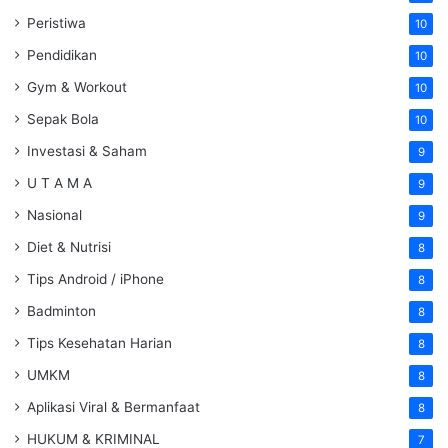
Peristiwa
10
Pendidikan
10
Gym & Workout
10
Sepak Bola
10
Investasi & Saham
9
U T A M A
9
Nasional
9
Diet & Nutrisi
8
Tips Android / iPhone
8
Badminton
8
Tips Kesehatan Harian
8
UMKM
8
Aplikasi Viral & Bermanfaat
8
HUKUM & KRIMINAL
7