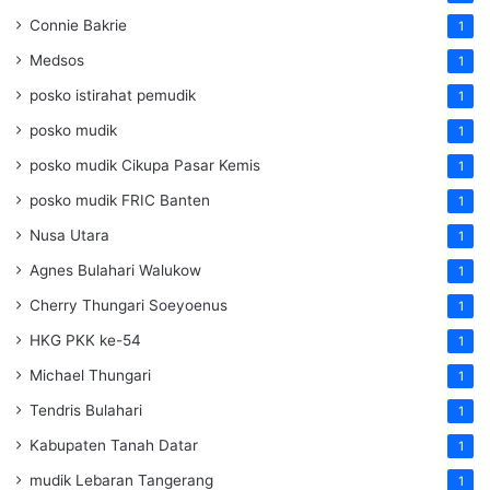
Connie Bakrie
1
Medsos
1
posko istirahat pemudik
1
posko mudik
1
posko mudik Cikupa Pasar Kemis
1
posko mudik FRIC Banten
1
Nusa Utara
1
Agnes Bulahari Walukow
1
Cherry Thungari Soeyoenus
1
HKG PKK ke-54
1
Michael Thungari
1
Tendris Bulahari
1
Kabupaten Tanah Datar
1
mudik Lebaran Tangerang
1