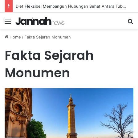
Diet Fleksibel Membangun Hubungan Sehat Antara Tubuh dan Makanan Sehari-hari
Menu
Se
Home
/
Fakta Sejarah Monumen
Fakta Sejarah
Monumen