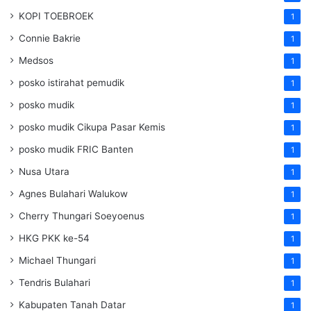
KOPI TOEBROEK
1
Connie Bakrie
1
Medsos
1
posko istirahat pemudik
1
posko mudik
1
posko mudik Cikupa Pasar Kemis
1
posko mudik FRIC Banten
1
Nusa Utara
1
Agnes Bulahari Walukow
1
Cherry Thungari Soeyoenus
1
HKG PKK ke-54
1
Michael Thungari
1
Tendris Bulahari
1
Kabupaten Tanah Datar
1