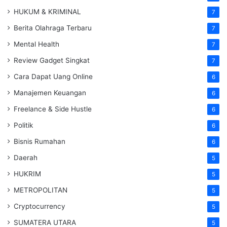
HUKUM & KRIMINAL
7
Berita Olahraga Terbaru
7
Mental Health
7
Review Gadget Singkat
7
Cara Dapat Uang Online
6
Manajemen Keuangan
6
Freelance & Side Hustle
6
Politik
6
Bisnis Rumahan
6
Daerah
5
HUKRIM
5
METROPOLITAN
5
Cryptocurrency
5
SUMATERA UTARA
5