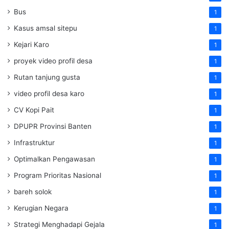
Bus
1
Kasus amsal sitepu
1
Kejari Karo
1
proyek video profil desa
1
Rutan tanjung gusta
1
video profil desa karo
1
CV Kopi Pait
1
DPUPR Provinsi Banten
1
Infrastruktur
1
Optimalkan Pengawasan
1
Program Prioritas Nasional
1
bareh solok
1
Kerugian Negara
1
Strategi Menghadapi Gejala
1