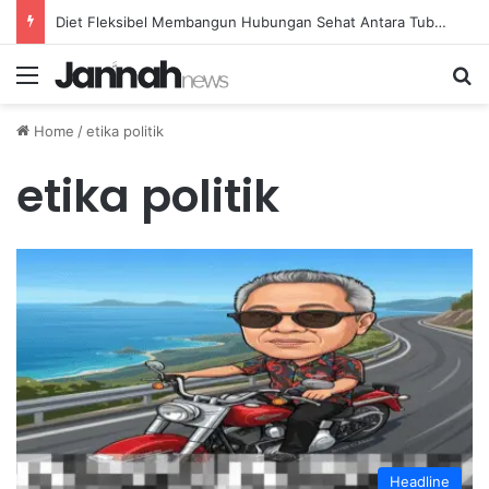
Diet Fleksibel Membangun Hubungan Sehat Antara Tubuh dan Makanan Sehari-hari
Menu
Se
Home
/
etika politik
etika politik
Headline