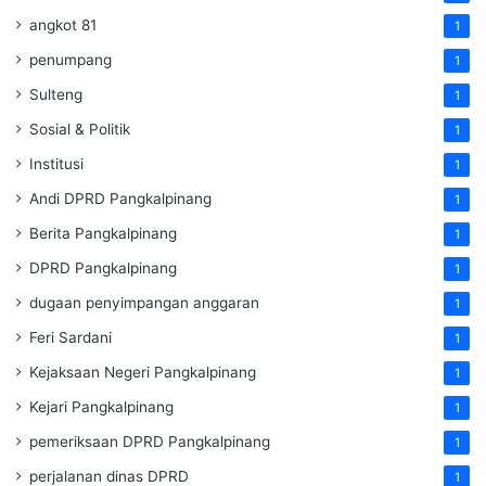
angkot 81
1
penumpang
1
Sulteng
1
Sosial & Politik
1
Institusi
1
Andi DPRD Pangkalpinang
1
Berita Pangkalpinang
1
DPRD Pangkalpinang
1
dugaan penyimpangan anggaran
1
Feri Sardani
1
Kejaksaan Negeri Pangkalpinang
1
Kejari Pangkalpinang
1
pemeriksaan DPRD Pangkalpinang
1
perjalanan dinas DPRD
1