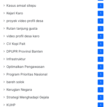
Kasus amsal sitepu
1
Kejari Karo
1
proyek video profil desa
1
Rutan tanjung gusta
1
video profil desa karo
1
CV Kopi Pait
1
DPUPR Provinsi Banten
1
Infrastruktur
1
Optimalkan Pengawasan
1
Program Prioritas Nasional
1
bareh solok
1
Kerugian Negara
1
Strategi Menghadapi Gejala
1
KUHP
1