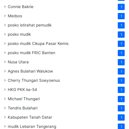
Connie Bakrie
1
Medsos
1
posko istirahat pemudik
1
posko mudik
1
posko mudik Cikupa Pasar Kemis
1
posko mudik FRIC Banten
1
Nusa Utara
1
Agnes Bulahari Walukow
1
Cherry Thungari Soeyoenus
1
HKG PKK ke-54
1
Michael Thungari
1
Tendris Bulahari
1
Kabupaten Tanah Datar
1
mudik Lebaran Tangerang
1