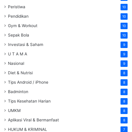
Peristiwa
10
Pendidikan
10
Gym & Workout
10
Sepak Bola
10
Investasi & Saham
9
U T A M A
9
Nasional
9
Diet & Nutrisi
8
Tips Android / iPhone
8
Badminton
8
Tips Kesehatan Harian
8
UMKM
8
Aplikasi Viral & Bermanfaat
8
HUKUM & KRIMINAL
7