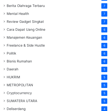
Berita Olahraga Terbaru
7
Mental Health
7
Review Gadget Singkat
7
Cara Dapat Uang Online
6
Manajemen Keuangan
6
Freelance & Side Hustle
6
Politik
6
Bisnis Rumahan
6
Daerah
5
HUKRIM
5
METROPOLITAN
5
Cryptocurrency
5
SUMATERA UTARA
5
Deliserdang
4