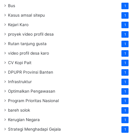
Bus
1
Kasus amsal sitepu
1
Kejari Karo
1
proyek video profil desa
1
Rutan tanjung gusta
1
video profil desa karo
1
CV Kopi Pait
1
DPUPR Provinsi Banten
1
Infrastruktur
1
Optimalkan Pengawasan
1
Program Prioritas Nasional
1
bareh solok
1
Kerugian Negara
1
Strategi Menghadapi Gejala
1