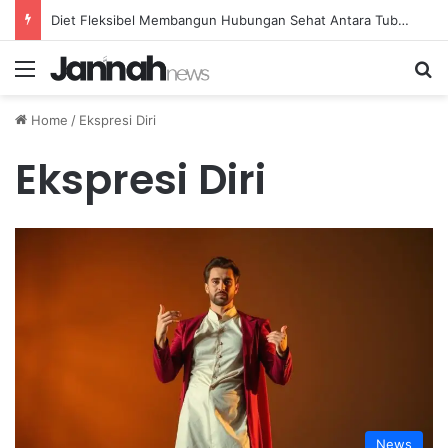
Diet Fleksibel Membangun Hubungan Sehat Antara Tubuh dan Makanan Sehari-hari
Menu
Se
Home
/
Ekspresi Diri
Ekspresi Diri
News