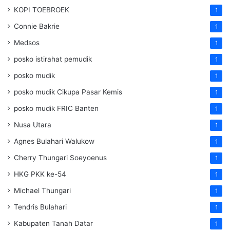
KOPI TOEBROEK
1
Connie Bakrie
1
Medsos
1
posko istirahat pemudik
1
posko mudik
1
posko mudik Cikupa Pasar Kemis
1
posko mudik FRIC Banten
1
Nusa Utara
1
Agnes Bulahari Walukow
1
Cherry Thungari Soeyoenus
1
HKG PKK ke-54
1
Michael Thungari
1
Tendris Bulahari
1
Kabupaten Tanah Datar
1