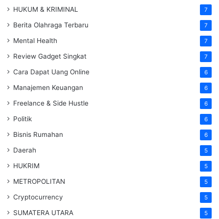
HUKUM & KRIMINAL
7
Berita Olahraga Terbaru
7
Mental Health
7
Review Gadget Singkat
7
Cara Dapat Uang Online
6
Manajemen Keuangan
6
Freelance & Side Hustle
6
Politik
6
Bisnis Rumahan
6
Daerah
5
HUKRIM
5
METROPOLITAN
5
Cryptocurrency
5
SUMATERA UTARA
5