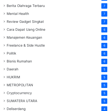
Berita Olahraga Terbaru
7
Mental Health
7
Review Gadget Singkat
7
Cara Dapat Uang Online
6
Manajemen Keuangan
6
Freelance & Side Hustle
6
Politik
6
Bisnis Rumahan
6
Daerah
5
HUKRIM
5
METROPOLITAN
5
Cryptocurrency
5
SUMATERA UTARA
5
Deliserdang
4