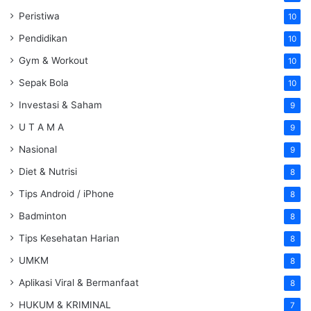
Peristiwa
10
Pendidikan
10
Gym & Workout
10
Sepak Bola
10
Investasi & Saham
9
U T A M A
9
Nasional
9
Diet & Nutrisi
8
Tips Android / iPhone
8
Badminton
8
Tips Kesehatan Harian
8
UMKM
8
Aplikasi Viral & Bermanfaat
8
HUKUM & KRIMINAL
7