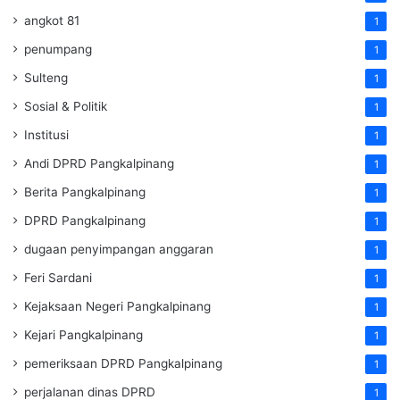
angkot 81
1
penumpang
1
Sulteng
1
Sosial & Politik
1
Institusi
1
Andi DPRD Pangkalpinang
1
Berita Pangkalpinang
1
DPRD Pangkalpinang
1
dugaan penyimpangan anggaran
1
Feri Sardani
1
Kejaksaan Negeri Pangkalpinang
1
Kejari Pangkalpinang
1
pemeriksaan DPRD Pangkalpinang
1
perjalanan dinas DPRD
1