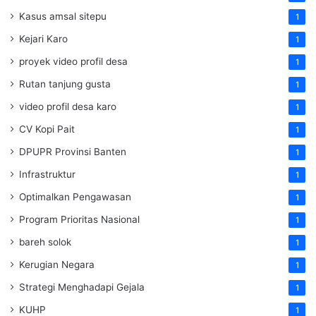
Kasus amsal sitepu
1
Kejari Karo
1
proyek video profil desa
1
Rutan tanjung gusta
1
video profil desa karo
1
CV Kopi Pait
1
DPUPR Provinsi Banten
1
Infrastruktur
1
Optimalkan Pengawasan
1
Program Prioritas Nasional
1
bareh solok
1
Kerugian Negara
1
Strategi Menghadapi Gejala
1
KUHP
1