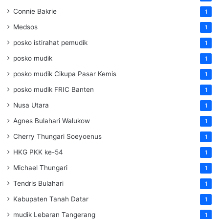
Connie Bakrie
1
Medsos
1
posko istirahat pemudik
1
posko mudik
1
posko mudik Cikupa Pasar Kemis
1
posko mudik FRIC Banten
1
Nusa Utara
1
Agnes Bulahari Walukow
1
Cherry Thungari Soeyoenus
1
HKG PKK ke-54
1
Michael Thungari
1
Tendris Bulahari
1
Kabupaten Tanah Datar
1
mudik Lebaran Tangerang
1