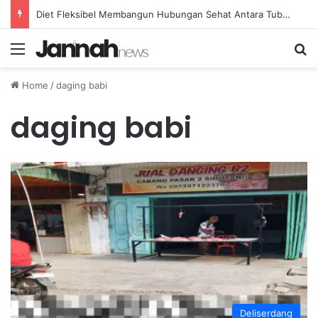
Diet Fleksibel Membangun Hubungan Sehat Antara Tubuh dan Makanan Sehari-hari
Menu
Se
Home
/
daging babi
daging babi
Deliserdang