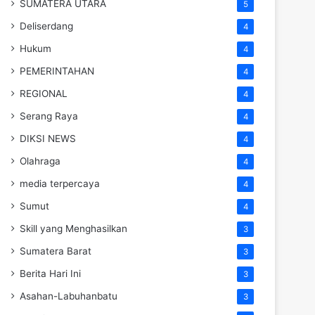
SUMATERA UTARA
5
Deliserdang
4
Hukum
4
PEMERINTAHAN
4
REGIONAL
4
Serang Raya
4
DIKSI NEWS
4
Olahraga
4
media terpercaya
4
Sumut
4
Skill yang Menghasilkan
3
Sumatera Barat
3
Berita Hari Ini
3
Asahan-Labuhanbatu
3