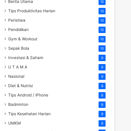
Berita Utama
10
Tips Produktivitas Harian
10
Peristiwa
10
Pendidikan
10
Gym & Workout
10
Sepak Bola
10
Investasi & Saham
9
U T A M A
9
Nasional
9
Diet & Nutrisi
8
Tips Android / iPhone
8
Badminton
8
Tips Kesehatan Harian
8
UMKM
8