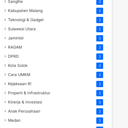
Sangihe
2
Kabupaten Malang
2
Teknologi & Gadget
2
Sulawesi Utara
2
Jamintel
2
RAGAM
2
DPRD
2
Kota Solok
2
Cara UMKM
2
Kejaksaan RI
2
Properti & Infrastruktur
2
Kinerja & Investasi
2
Anak Perusahaan
2
Medan
2