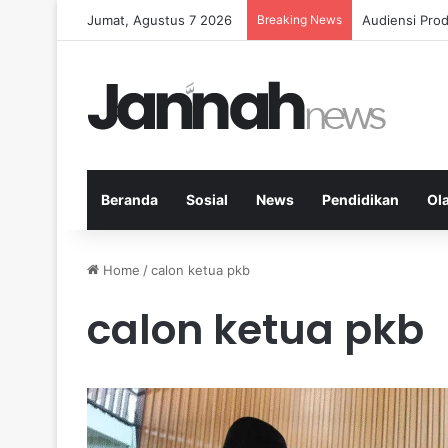
Jumat, Agustus 7 2026
Breaking News
Diet Fleksib
Beranda
Sosial
News
Pendidikan
Ol
Home
/
calon ketua pkb
calon ketua pkb