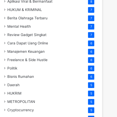
Aplikasi Viral & Bermanfaat
8
HUKUM & KRIMINAL
7
Berita Olahraga Terbaru
7
Mental Health
7
Review Gadget Singkat
7
Cara Dapat Uang Online
6
Manajemen Keuangan
6
Freelance & Side Hustle
6
Politik
6
Bisnis Rumahan
6
Daerah
5
HUKRIM
5
METROPOLITAN
5
Cryptocurrency
5