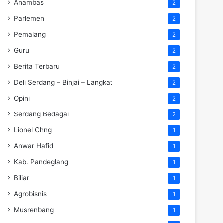
Anambas
2
Parlemen
2
Pemalang
2
Guru
2
Berita Terbaru
2
Deli Serdang – Binjai – Langkat
2
Opini
2
Serdang Bedagai
2
Lionel Chng
1
Anwar Hafid
1
Kab. Pandeglang
1
Biliar
1
Agrobisnis
1
Musrenbang
1