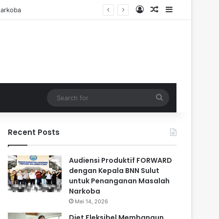
Log In
Random Article
Sidebar
Search
for
Recent Posts
Audiensi Produktif FORWARD
dengan Kepala BNN Sulut
untuk Penanganan Masalah
Narkoba
Mei 14, 2026
Diet Fleksibel Membangun