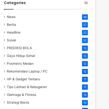
Categories
News
48
Berita
27
Headline
22
Sosial
22
PREDIKSI BOLA
15
Gaya Hidup Sehat
12
Posmetro Medan
12
Rekomendasi Laptop / PC
12
HP & Gadget Terbaru
11
Tips Latihan & Kebugaran
11
Olahraga & Fitness
10
Strategi Bisnis
10