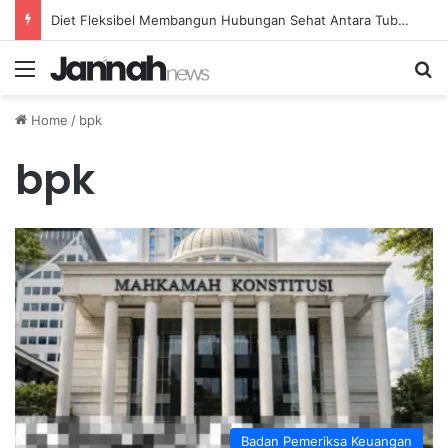
Diet Fleksibel Membangun Hubungan Sehat Antara Tubuh dan Makanan Sehari-hari
Menu
Se
Home
/
bpk
bpk
Badan Pemeriksa Keuangan