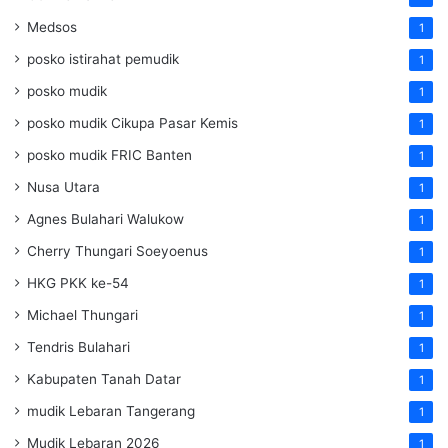
Medsos
1
posko istirahat pemudik
1
posko mudik
1
posko mudik Cikupa Pasar Kemis
1
posko mudik FRIC Banten
1
Nusa Utara
1
Agnes Bulahari Walukow
1
Cherry Thungari Soeyoenus
1
HKG PKK ke-54
1
Michael Thungari
1
Tendris Bulahari
1
Kabupaten Tanah Datar
1
mudik Lebaran Tangerang
1
Mudik Lebaran 2026
1