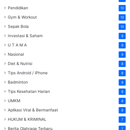
Pendidikan
10
Gym & Workout
10
Sepak Bola
10
Investasi & Saham
9
U T A M A
9
Nasional
9
Diet & Nutrisi
8
Tips Android / iPhone
8
Badminton
8
Tips Kesehatan Harian
8
UMKM
8
Aplikasi Viral & Bermanfaat
8
HUKUM & KRIMINAL
7
Berita Olahraga Terbaru
7