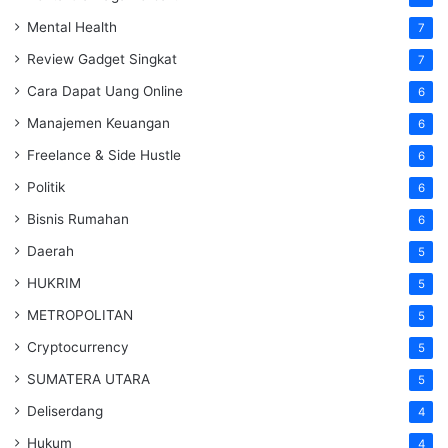
Mental Health
7
Review Gadget Singkat
7
Cara Dapat Uang Online
6
Manajemen Keuangan
6
Freelance & Side Hustle
6
Politik
6
Bisnis Rumahan
6
Daerah
5
HUKRIM
5
METROPOLITAN
5
Cryptocurrency
5
SUMATERA UTARA
5
Deliserdang
4
Hukum
4