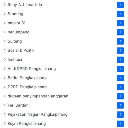
Reny A. Lamadjido
1
Stunting
1
angkot 81
1
penumpang
1
Sulteng
1
Sosial & Politik
1
Institusi
1
Andi DPRD Pangkalpinang
1
Berita Pangkalpinang
1
DPRD Pangkalpinang
1
dugaan penyimpangan anggaran
1
Feri Sardani
1
Kejaksaan Negeri Pangkalpinang
1
Kejari Pangkalpinang
1