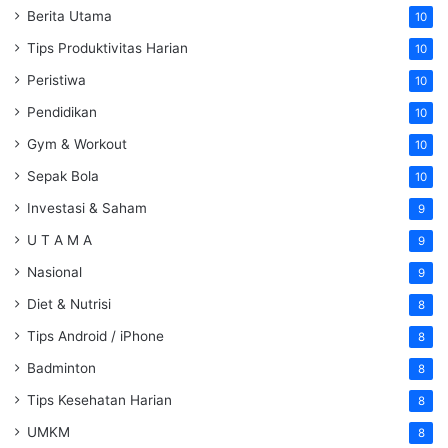
Berita Utama
10
Tips Produktivitas Harian
10
Peristiwa
10
Pendidikan
10
Gym & Workout
10
Sepak Bola
10
Investasi & Saham
9
U T A M A
9
Nasional
9
Diet & Nutrisi
8
Tips Android / iPhone
8
Badminton
8
Tips Kesehatan Harian
8
UMKM
8