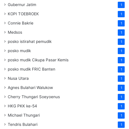
Gubernur Jatim
1
KOPI TOEBROEK
1
Connie Bakrie
1
Medsos
1
posko istirahat pemudik
1
posko mudik
1
posko mudik Cikupa Pasar Kemis
1
posko mudik FRIC Banten
1
Nusa Utara
1
Agnes Bulahari Walukow
1
Cherry Thungari Soeyoenus
1
HKG PKK ke-54
1
Michael Thungari
1
Tendris Bulahari
1