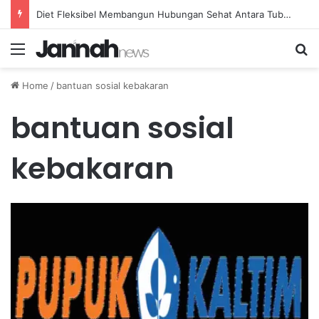
Diet Fleksibel Membangun Hubungan Sehat Antara Tubuh dan Makanan Sehari-hari
Menu
Se
Home
/
bantuan sosial kebakaran
bantuan sosial
kebakaran