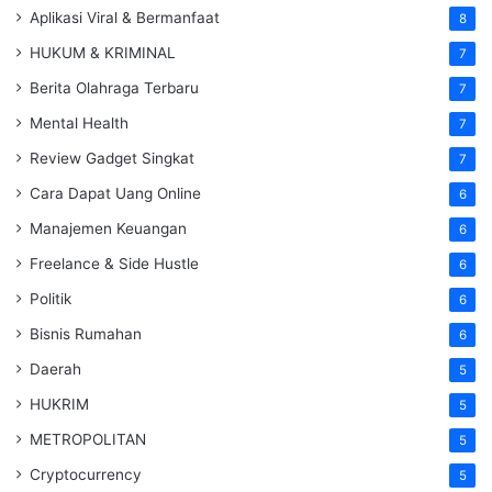
Aplikasi Viral & Bermanfaat
8
HUKUM & KRIMINAL
7
Berita Olahraga Terbaru
7
Mental Health
7
Review Gadget Singkat
7
Cara Dapat Uang Online
6
Manajemen Keuangan
6
Freelance & Side Hustle
6
Politik
6
Bisnis Rumahan
6
Daerah
5
HUKRIM
5
METROPOLITAN
5
Cryptocurrency
5