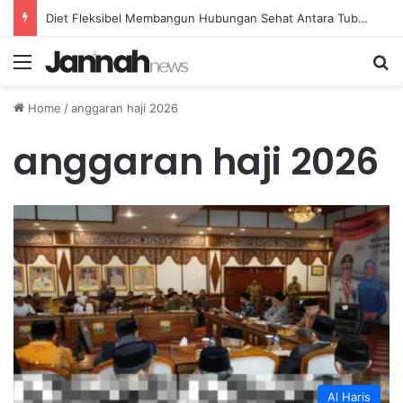
Teknik Efektif Menurunkan Demam Ringan pada Anak Secara Alami di Rumah
Menu
Se
Home
/
anggaran haji 2026
anggaran haji 2026
Al Haris