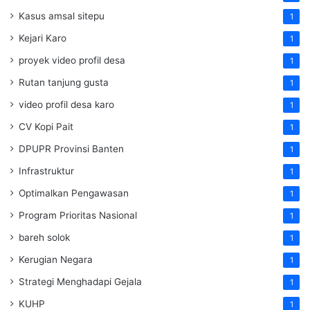
Kasus amsal sitepu
1
Kejari Karo
1
proyek video profil desa
1
Rutan tanjung gusta
1
video profil desa karo
1
CV Kopi Pait
1
DPUPR Provinsi Banten
1
Infrastruktur
1
Optimalkan Pengawasan
1
Program Prioritas Nasional
1
bareh solok
1
Kerugian Negara
1
Strategi Menghadapi Gejala
1
KUHP
1