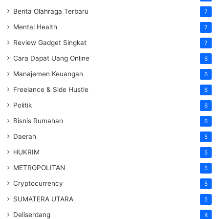
Berita Olahraga Terbaru
7
Mental Health
7
Review Gadget Singkat
7
Cara Dapat Uang Online
6
Manajemen Keuangan
6
Freelance & Side Hustle
6
Politik
6
Bisnis Rumahan
6
Daerah
5
HUKRIM
5
METROPOLITAN
5
Cryptocurrency
5
SUMATERA UTARA
5
Deliserdang
4