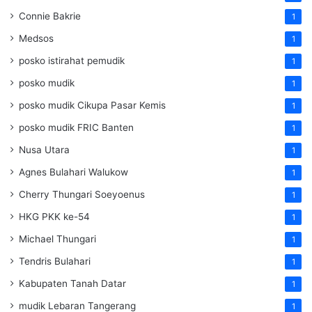
Connie Bakrie
1
Medsos
1
posko istirahat pemudik
1
posko mudik
1
posko mudik Cikupa Pasar Kemis
1
posko mudik FRIC Banten
1
Nusa Utara
1
Agnes Bulahari Walukow
1
Cherry Thungari Soeyoenus
1
HKG PKK ke-54
1
Michael Thungari
1
Tendris Bulahari
1
Kabupaten Tanah Datar
1
mudik Lebaran Tangerang
1