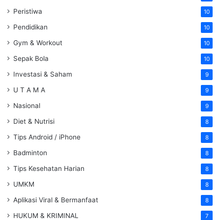
Peristiwa
10
Pendidikan
10
Gym & Workout
10
Sepak Bola
10
Investasi & Saham
9
U T A M A
9
Nasional
9
Diet & Nutrisi
8
Tips Android / iPhone
8
Badminton
8
Tips Kesehatan Harian
8
UMKM
8
Aplikasi Viral & Bermanfaat
8
HUKUM & KRIMINAL
7