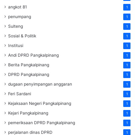
angkot 81
1
penumpang
1
Sulteng
1
Sosial & Politik
1
Institusi
1
Andi DPRD Pangkalpinang
1
Berita Pangkalpinang
1
DPRD Pangkalpinang
1
dugaan penyimpangan anggaran
1
Feri Sardani
1
Kejaksaan Negeri Pangkalpinang
1
Kejari Pangkalpinang
1
pemeriksaan DPRD Pangkalpinang
1
perjalanan dinas DPRD
1