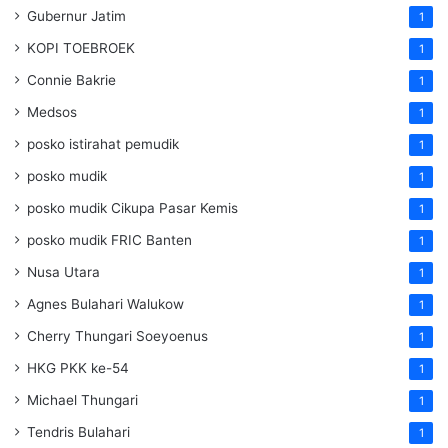
Gubernur Jatim
1
KOPI TOEBROEK
1
Connie Bakrie
1
Medsos
1
posko istirahat pemudik
1
posko mudik
1
posko mudik Cikupa Pasar Kemis
1
posko mudik FRIC Banten
1
Nusa Utara
1
Agnes Bulahari Walukow
1
Cherry Thungari Soeyoenus
1
HKG PKK ke-54
1
Michael Thungari
1
Tendris Bulahari
1