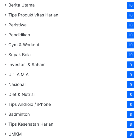
Berita Utama
10
Tips Produktivitas Harian
10
Peristiwa
10
Pendidikan
10
Gym & Workout
10
Sepak Bola
10
Investasi & Saham
9
U T A M A
9
Nasional
9
Diet & Nutrisi
8
Tips Android / iPhone
8
Badminton
8
Tips Kesehatan Harian
8
UMKM
8