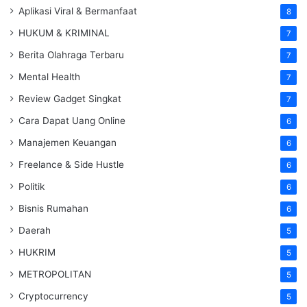
Aplikasi Viral & Bermanfaat
8
HUKUM & KRIMINAL
7
Berita Olahraga Terbaru
7
Mental Health
7
Review Gadget Singkat
7
Cara Dapat Uang Online
6
Manajemen Keuangan
6
Freelance & Side Hustle
6
Politik
6
Bisnis Rumahan
6
Daerah
5
HUKRIM
5
METROPOLITAN
5
Cryptocurrency
5