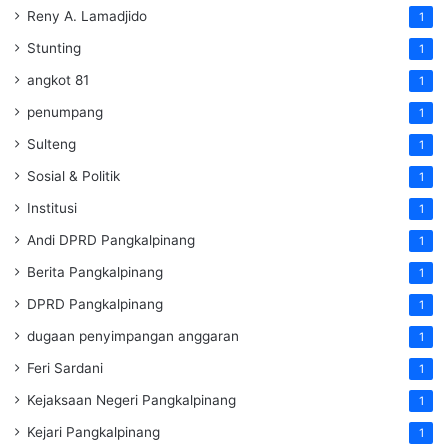
Reny A. Lamadjido
1
Stunting
1
angkot 81
1
penumpang
1
Sulteng
1
Sosial & Politik
1
Institusi
1
Andi DPRD Pangkalpinang
1
Berita Pangkalpinang
1
DPRD Pangkalpinang
1
dugaan penyimpangan anggaran
1
Feri Sardani
1
Kejaksaan Negeri Pangkalpinang
1
Kejari Pangkalpinang
1