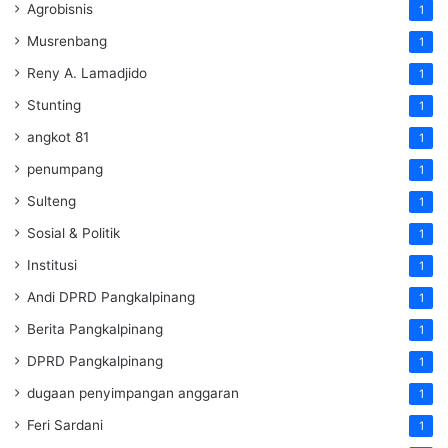
Agrobisnis
1
Musrenbang
1
Reny A. Lamadjido
1
Stunting
1
angkot 81
1
penumpang
1
Sulteng
1
Sosial & Politik
1
Institusi
1
Andi DPRD Pangkalpinang
1
Berita Pangkalpinang
1
DPRD Pangkalpinang
1
dugaan penyimpangan anggaran
1
Feri Sardani
1