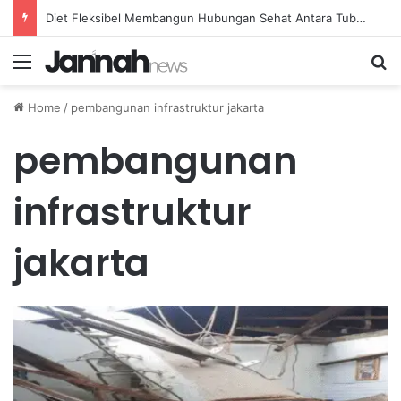
Diet Fleksibel Membangun Hubungan Sehat Antara Tubuh dan Makanan Sehari-hari
Menu
Se
Home
/
pembangunan infrastruktur jakarta
pembangunan
infrastruktur
jakarta