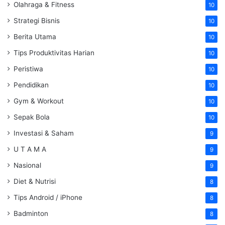
Olahraga & Fitness
10
Strategi Bisnis
10
Berita Utama
10
Tips Produktivitas Harian
10
Peristiwa
10
Pendidikan
10
Gym & Workout
10
Sepak Bola
10
Investasi & Saham
9
U T A M A
9
Nasional
9
Diet & Nutrisi
8
Tips Android / iPhone
8
Badminton
8