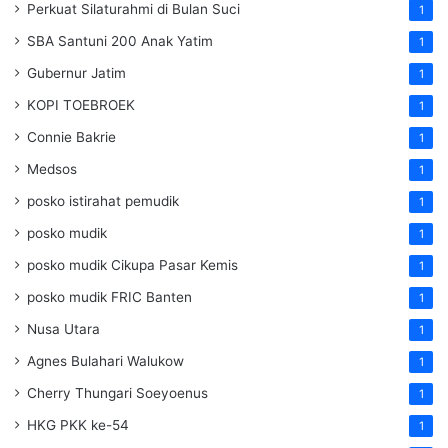
Perkuat Silaturahmi di Bulan Suci
1
SBA Santuni 200 Anak Yatim
1
Gubernur Jatim
1
KOPI TOEBROEK
1
Connie Bakrie
1
Medsos
1
posko istirahat pemudik
1
posko mudik
1
posko mudik Cikupa Pasar Kemis
1
posko mudik FRIC Banten
1
Nusa Utara
1
Agnes Bulahari Walukow
1
Cherry Thungari Soeyoenus
1
HKG PKK ke-54
1