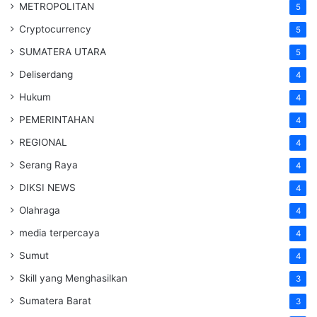
METROPOLITAN
5
Cryptocurrency
5
SUMATERA UTARA
5
Deliserdang
4
Hukum
4
PEMERINTAHAN
4
REGIONAL
4
Serang Raya
4
DIKSI NEWS
4
Olahraga
4
media terpercaya
4
Sumut
4
Skill yang Menghasilkan
3
Sumatera Barat
3