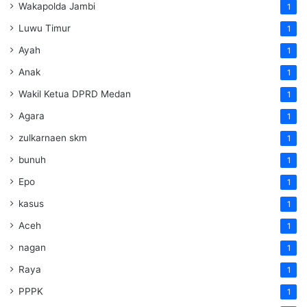
Wakapolda Jambi
1
Luwu Timur
1
Ayah
1
Anak
1
Wakil Ketua DPRD Medan
1
Agara
1
zulkarnaen skm
1
bunuh
1
Epo
1
kasus
1
Aceh
1
nagan
1
Raya
1
PPPK
1