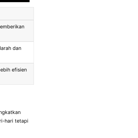
memberikan
darah dan
bih efisien
ingkatkan
-hari tetapi