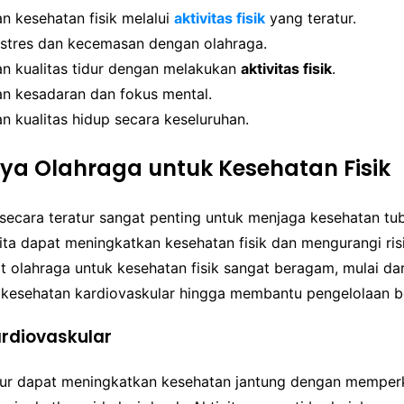
n kesehatan fisik melalui
aktivitas fisik
yang teratur.
stres dan kecemasan dengan olahraga.
n kualitas tidur dengan melakukan
aktivitas fisik
.
n kesadaran dan fokus mental.
n kualitas hidup secara keseluruhan.
ya Olahraga untuk Kesehatan Fisik
secara teratur sangat penting untuk menjaga kesehatan tu
ita dapat meningkatkan kesehatan fisik dan mengurangi ris
t olahraga untuk kesehatan fisik sangat beragam, mulai dar
kesehatan kardiovaskular hingga membantu pengelolaan b
rdiovaskular
tur dapat meningkatkan kesehatan jantung dengan memper