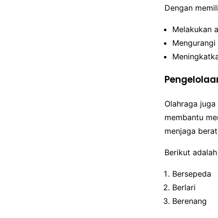
Dengan memilik
Melakukan a
Mengurangi 
Meningkatka
Pengelolaa
Olahraga juga 
membantu mem
menjaga berat
Berikut adala
Bersepeda
Berlari
Berenang