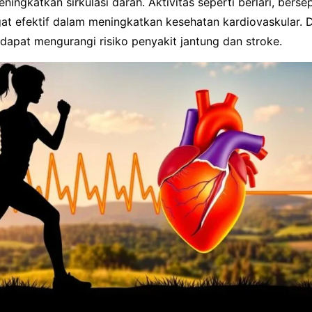
ningkatkan sirkulasi darah. Aktivitas seperti berlari, bers
at efektif dalam meningkatkan kesehatan kardiovaskular.
 dapat mengurangi risiko penyakit jantung dan stroke.