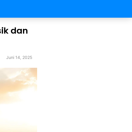
ik dan
Juni 14, 2025