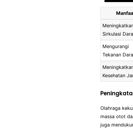
Manfaa
Meningkatka
Sirkulasi Dar
Mengurangi
Tekanan Dar
Meningkatka
Kesehatan Ja
Peningkata
Olahraga kekua
massa otot dan
juga mendukun