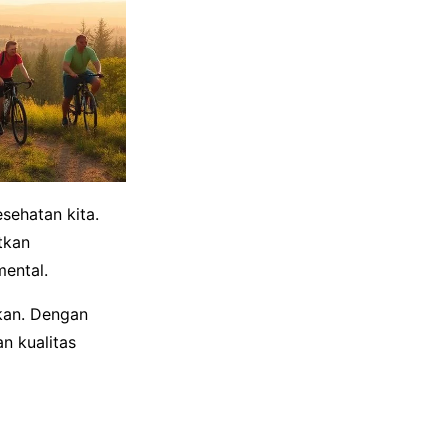
sehatan kita.
tkan
mental.
kan. Dengan
n kualitas