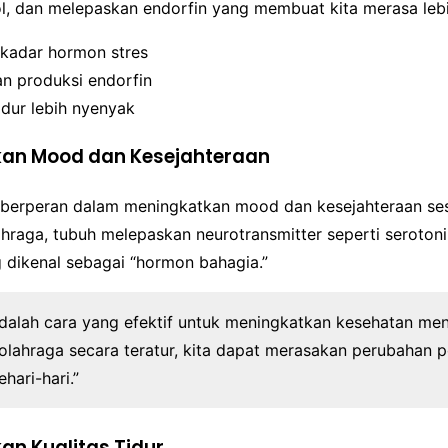
ol, dan melepaskan endorfin yang membuat kita merasa lebi
kadar hormon stres
n produksi endorfin
dur lebih nyenyak
an Mood dan Kesejahteraan
 berperan dalam meningkatkan mood dan kesejahteraan se
hraga, tubuh melepaskan neurotransmitter seperti seroton
 dikenal sebagai “hormon bahagia.”
dalah cara yang efektif untuk meningkatkan kesehatan ment
lahraga secara teratur, kita dapat merasakan perubahan p
ehari-hari.”
an Kualitas Tidur