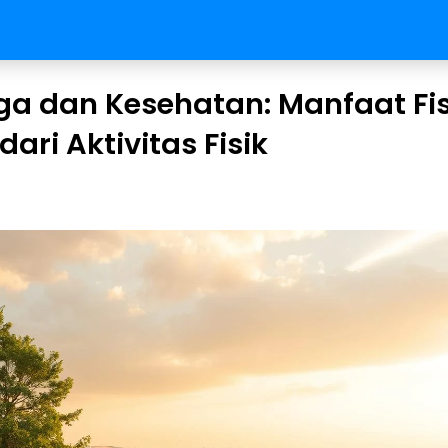
ga dan Kesehatan: Manfaat Fis
dari Aktivitas Fisik