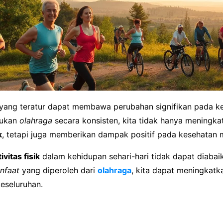
yang teratur dapat membawa perubahan signifikan pada ke
kukan
olahraga
secara konsisten, kita tidak hanya meningka
k
, tetapi juga memberikan dampak positif pada kesehatan 
ivitas fisik
dalam kehidupan sehari-hari tidak dapat diabai
nfaat
yang diperoleh dari
olahraga
, kita dapat meningkatka
eseluruhan.