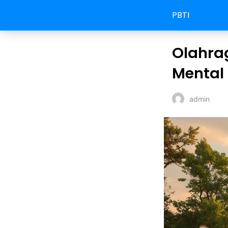
PBTI
Olahra
Mental 
admin